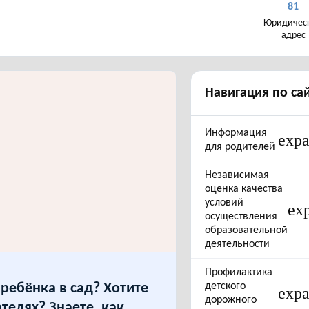
81
Юридичес
адрес
Навигация по са
Информация
exp
для родителей
Независимая
оценка качества
условий
ex
осуществления
образовательной
деятельности
Профилактика
ребёнка в сад? Хотите
детского
exp
дорожного
ателях? Знаете, как