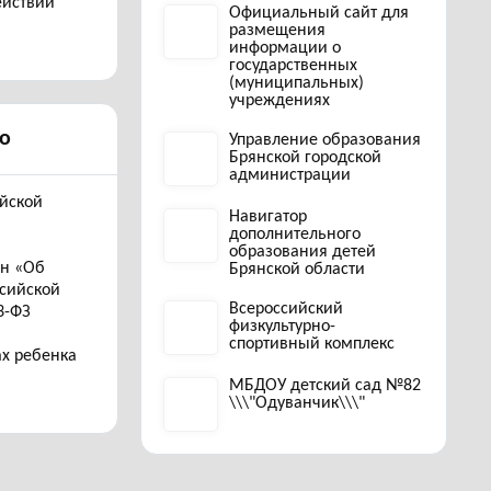
ействий
Официальный сайт для
размещения
информации о
государственных
(муниципальных)
учреждениях
о
Управление образования
Брянской городской
администрации
ийской
Навигатор
дополнительного
образования детей
он «Об
Брянской области
ссийской
Всероссийский
3-ФЗ
физкультурно-
спортивный комплекс
ах ребенка
МБДОУ детский сад №82
\\\"Одуванчик\\\"