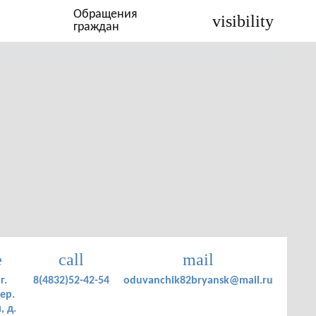
Обращения
visibility
граждан
e
call
mail
г.
8(4832)52-42-54
oduvanchik82bryansk@mail.ru
ер.
, д.