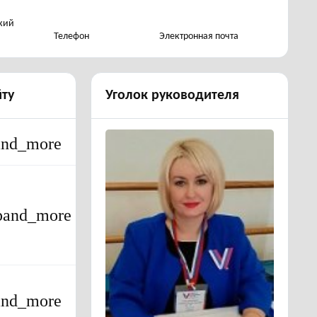
кий
Телефон
Электронная почта
йту
Уголок руководителя
and_more
pand_more
and_more