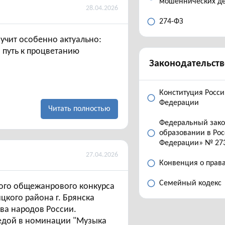
мошеннических д
28.04.2026
274-ФЗ
вучит особенно актуально:
 путь к процветанию
Законодательств
Конституция Росс
Федерации
Читать полностью
Федеральный зак
образовании в Ро
Федерации» № 27
27.04.2026
Конвенция о прав
Семейный кодекс
ого общежанрового конкурса
кого района г. Брянска
тва народов России.
бедой в номинации "Музыка