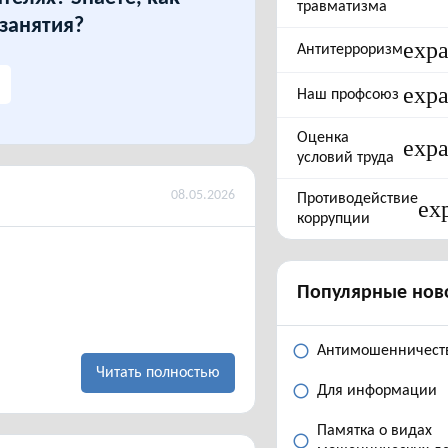
травматизма
 занятия?
exp
Антитерроризм
exp
Наш профсоюз
Оценка
exp
условий труда
08.05.2026
Противодействие
ex
коррупции
Популярные нов
Антимошенничест
Читать полностью
Для информации
Памятка о видах