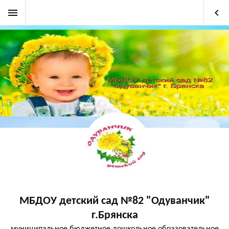
menu
keyboard_arrow_left
МБДОУ детский сад №82 "Одуванчик"
г.Брянска