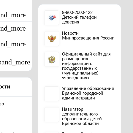
8-800-2000-122
and_more
Детский телефон
доверия
and_more
Новости
Минпросвещения России
and_more
Официальный сайт для
размещения
pand_more
информации о
государственных
(муниципальных)
учреждениях
ости
Управление образования
Брянской городской
администрации
во
Навигатор
дополнительного
образования детей
Брянской области