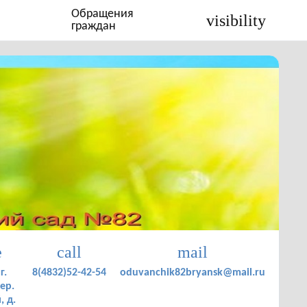
Обращения
visibility
граждан
e
call
mail
г.
8(4832)52-42-54
oduvanchik82bryansk@mail.ru
ер.
, д.