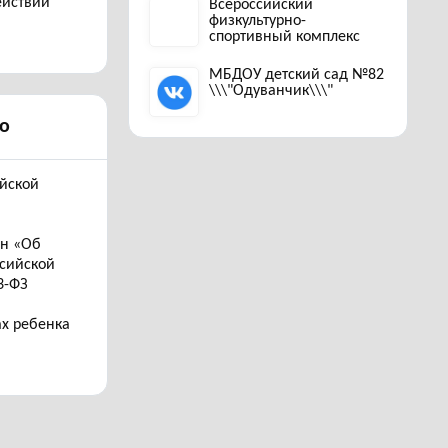
ействий
Всероссийский
физкультурно-
спортивный комплекс
МБДОУ детский сад №82
\\\"Одуванчик\\\"
о
ийской
он «Об
ссийской
3-ФЗ
ах ребенка