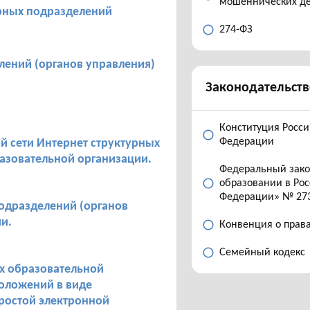
мошеннических д
рных подразделений
274-ФЗ
лений (органов управления)
Законодательств
Конституция Росс
Федерации
сети Интернет структурных
азовательной организации.
Федеральный зак
образовании в Ро
Федерации» № 27
одразделений (органов
и.
Конвенция о прав
Семейный кодекс
х образовательной
оложений в виде
ростой электронной