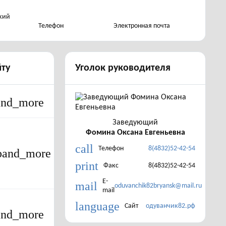
кий
Телефон
Электронная почта
йту
Уголок руководителя
and_more
Заведующий
Фомина Оксана Евгеньевна
call
Телефон
8(4832)52-42-54
pand_more
print
Факс
8(4832)52-42-54
E-
mail
oduvanchik82bryansk@mail.ru
mail
language
Сайт
одуванчик82.рф
and_more