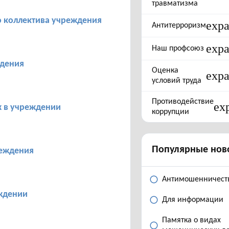
травматизма
 коллектива учреждения
exp
Антитерроризм
exp
Наш профсоюз
ждения
Оценка
exp
условий труда
Противодействие
ex
х в учреждении
коррупции
Популярные нов
реждения
Антимошенничест
ждении
Для информации
Памятка о видах