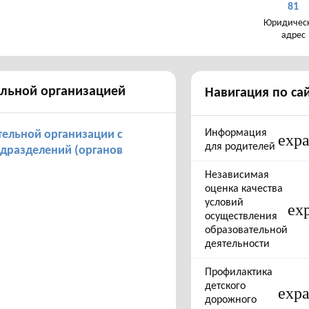
81
Юридичес
адрес
ельной организацией
Навигация по са
Информация
тельной организации с
exp
для родителей
дразделений (органов
Независимая
оценка качества
условий
ex
осуществления
образовательной
деятельности
Профилактика
детского
exp
дорожного